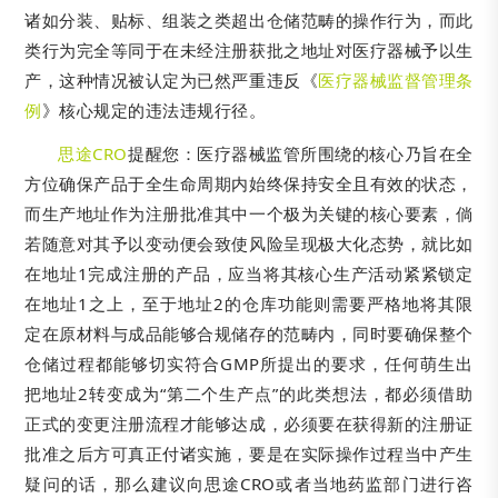
诸如分装、贴标、组装之类超出仓储范畴的操作行为，而此
类行为完全等同于在未经注册获批之地址对医疗器械予以生
产，这种情况被认定为已然严重违反《
医疗器械监督管理条
例
》核心规定的违法违规行径。
思途CRO
提醒您：医疗器械监管所围绕的核心乃旨在全
方位确保产品于全生命周期内始终保持安全且有效的状态，
而生产地址作为注册批准其中一个极为关键的核心要素，倘
若随意对其予以变动便会致使风险呈现极大化态势，就比如
在地址1完成注册的产品，应当将其核心生产活动紧紧锁定
在地址1之上，至于地址2的仓库功能则需要严格地将其限
定在原材料与成品能够合规储存的范畴内，同时要确保整个
仓储过程都能够切实符合GMP所提出的要求，任何萌生出
把地址2转变成为“第二个生产点”的此类想法，都必须借助
正式的变更注册流程才能够达成，必须要在获得新的注册证
批准之后方可真正付诸实施，要是在实际操作过程当中产生
疑问的话，那么建议向思途CRO或者当地药监部门进行咨