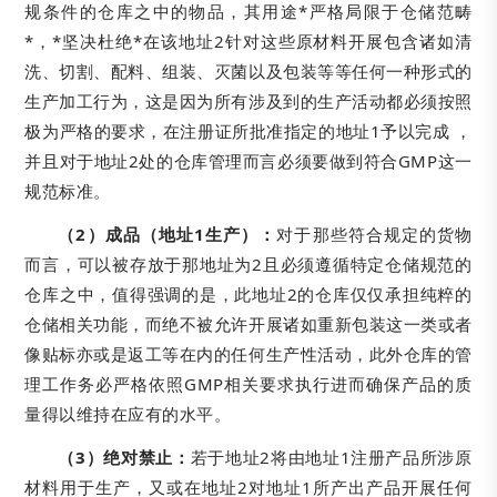
规条件的仓库之中的物品，其用途*严格局限于仓储范畴
*，*坚决杜绝*在该地址2针对这些原材料开展包含诸如清
洗、切割、配料、组装、灭菌以及包装等等任何一种形式的
生产加工行为，这是因为所有涉及到的生产活动都必须按照
极为严格的要求，在注册证所批准指定的地址1予以完成 ，
并且对于地址2处的仓库管理而言必须要做到符合GMP这一
规范标准。
（2）成品（地址1生产）：
对于那些符合规定的货物
而言，可以被存放于那地址为2且必须遵循特定仓储规范的
仓库之中，值得强调的是，此地址2的仓库仅仅承担纯粹的
仓储相关功能，而绝不被允许开展诸如重新包装这一类或者
像贴标亦或是返工等在内的任何生产性活动，此外仓库的管
理工作务必严格依照GMP相关要求执行进而确保产品的质
量得以维持在应有的水平。
（3）绝对禁止：
若于地址2将由地址1注册产品所涉原
材料用于生产，又或在地址2对地址1所产出产品开展任何