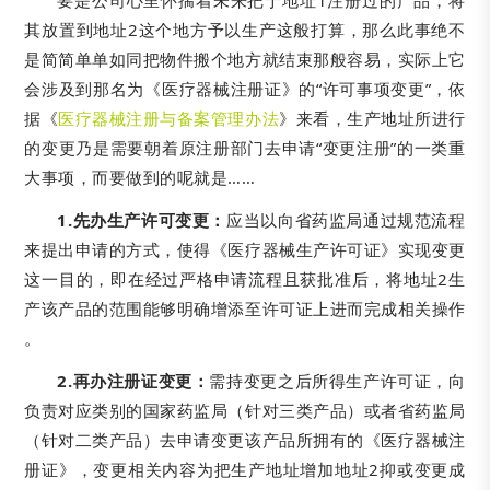
要是公司心里怀揣着未来把于地址1注册过的产品，将
其放置到地址2这个地方予以生产这般打算，那么此事绝不
是简简单单如同把物件搬个地方就结束那般容易，实际上它
会涉及到那名为《医疗器械注册证》的“许可事项变更”，依
据《
医疗器械注册与备案管理办法
》来看，生产地址所进行
的变更乃是需要朝着原注册部门去申请“变更注册”的一类重
大事项，而要做到的呢就是……
1.先办生产许可变更：
应当以向省药监局通过规范流程
来提出申请的方式，使得《医疗器械生产许可证》实现变更
这一目的，即在经过严格申请流程且获批准后，将地址2生
产该产品的范围能够明确增添至许可证上进而完成相关操作
。
2.再办注册证变更：
需持变更之后所得生产许可证，向
负责对应类别的国家药监局（针对三类产品）或者省药监局
（针对二类产品）去申请变更该产品所拥有的《医疗器械注
册证》，变更相关内容为把生产地址增加地址2抑或变更成