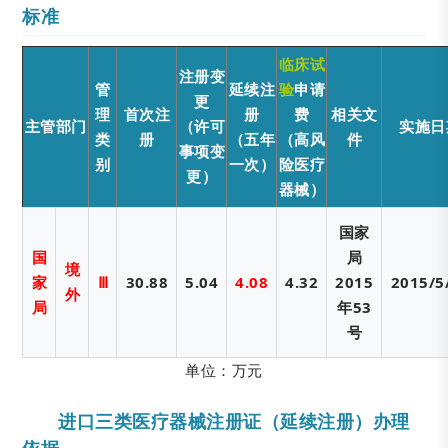
标准
临床试
注册变
管
延续注
验
申请
更
理
首次注
册
费
相关文
主管部门
（许可
实施日
类
册
（五年
（高风
件
事项变
别
一次）
险医疗
更）
器械）
国家
国
局
境
家
Ⅲ
30.88
5.04
4.08
4.32
2015
2015/5
外
局
年53
号
单位：万元
进口三类医疗器械注册证（延续注册）办理
依据