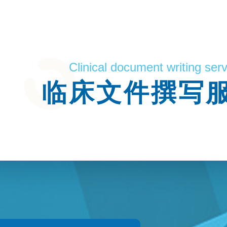
Clinical document writing ser
临床文件撰写