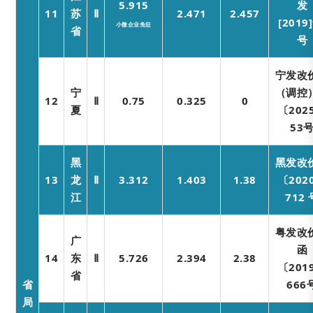
5.915
发
11
苏
Ⅱ
2.471
2.457
[2019
小微企业免征
省
号
宁发改
宁
（调控
12
Ⅱ
0.75
0.325
0
夏
〔202
53
黑
黑发改
13
龙
Ⅱ
3.312
1.403
1.38
〔202
江
712 
粤发改
广
函
14
东
Ⅱ
5.726
2.394
2.38
〔201
省
省
666
局