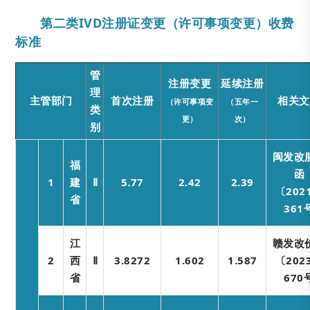
第二类IVD注册证变更（许可事项变更）收费
标准
管
注册变更
延续注册
理
主管部门
首次注册
相关文
（许可事项变
（五年一
类
更）
次）
别
闽发改
福
函
1
建
Ⅱ
5.77
2.42
2.39
〔202
省
361
江
赣发改
2
西
Ⅱ
3.8272
1.602
1.587
〔202
省
670