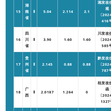
湘发改
湖
规
15
南
Ⅱ
5.04
2.114
2.1
〔202
省
416
四
川发改
16
川
Ⅱ
3.90
1.60
1.60
〔202
省
585
贵
黔发改
17
州
Ⅱ
2.145
0.88
0.88
〔202
省
787
桂发改
广
函
18
Ⅱ
2.0187
1.264
0
西
〔202
132