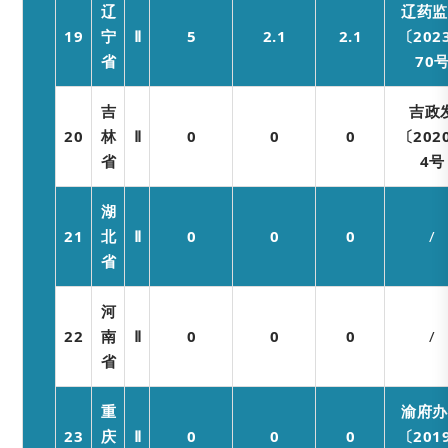
辽
辽药监
19
宁
Ⅱ
5
2.1
2.1
〔202
省
70
吉
吉政
20
林
Ⅱ
0
0
0
〔202
省
4号
湖
21
北
Ⅱ
0
0
0
/
省
河
22
南
Ⅱ
0
0
0
/
省
重
渝府办
23
庆
Ⅱ
0
0
0
〔201