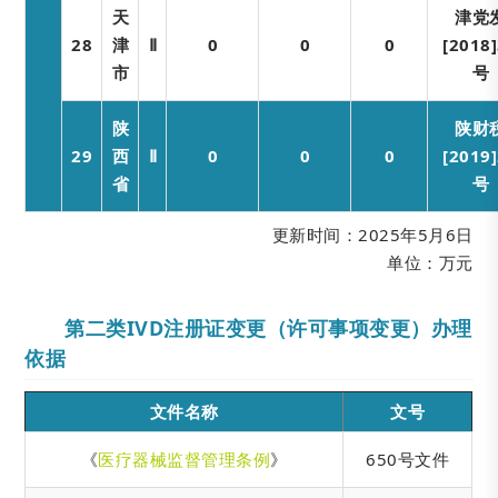
天
津党
28
津
Ⅱ
0
0
0
[2018
市
号
陕
陕财
29
西
Ⅱ
0
0
0
[2019
省
号
更新时间：2025年5月6日
单位：万元
第二类IVD注册证变更（许可事项变更）办理
依据
文件名称
文号
《
医疗器械监督管理条例
》
650号文件