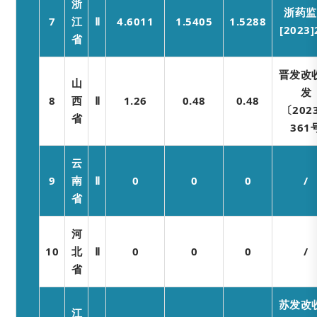
浙
浙药监
7
江
Ⅱ
4.6011
1.5405
1.5288
[2023
省
晋发改
山
发
8
西
Ⅱ
1.26
0.48
0.48
〔202
省
361
云
9
南
Ⅱ
0
0
0
/
省
河
10
北
Ⅱ
0
0
0
/
省
苏发改
江