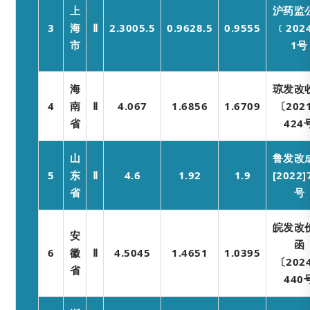
上
沪药监
3
海
Ⅱ
2.3005.5
0.9628.5
0.9555
﹝202
市
1号
海
琼发改
4
南
Ⅱ
4.067
1.6856
1.6709
〔202
省
424
山
鲁发改
5
东
Ⅱ
4.6
1.92
1.9
[2022]
省
号
皖发改
安
函
6
徽
Ⅱ
4.5045
1.4651
1.0395
〔202
省
440