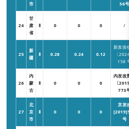
市
56
甘
24
肃
Ⅱ
0
0
0
/
省
新发改
新
25
Ⅱ
0.28
0.24
0.12
〔202
疆
158 
内
内发改
26
蒙
Ⅱ
0
0
0
〔201
古
773
北
京发
27
京
Ⅱ
0
0
0
[2019]
市
号