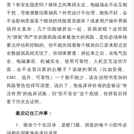
害？有安全隐患吗？模块之间离得太近，电磁场会不会互相
干扰，导致测量结果抽风？外壳设计不合理，散热不好，会
不会影响里面某个模块的性能甚至烧坏？或者用户操作界面
搞得太复杂，几个功能键挤在一起，容易按错？这些因
为“拼装”而产生的新风险或者被放大的风险，是你必须单独
重点评估和控制的。你不能光指着每个模块自己原来那点安
全数据就高枕无忧了。你得琢磨透：拼起来之后，在电气安
全、电磁兼容、机械安全、使用可靠性、人机交互这些方
面，会不会冒出新的幺蛾子？该做的测试（比如安规、
EMC、温升、可靠性）一个都不能少，该在说明书里加的
风险警告也得写清楚。说白了，免临床评价省的是验证“有
没有用”的临床试验，但“安不安全”这个底线，你拼装后得
更下功夫去证明。
最后记住三件事：
1、模块个个在目录，是硬门槛。拼装的每个小部件必
须都在国家免临床目录里。