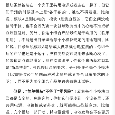
模块虽然被装在一个壳子里共用电源或者连在一起了，但它
们干活的时候基本上是“各干各的”，谁也不碍着谁。比如
说，模块A是测心电的，模块B是测血压的，它们之间没啥
信号干扰，也不会因为凑一块就导致测出来的心电不准或者
血压值乱跳。另外，你这个组合产品最终是干啥用的（临床
用途），不能超出目录里给每个小模块规定的用途范围。比
如说，目录里说模块A是给成人做常规心电监测的，你组合
后的产品也还是干这个，没有突然说它能用来诊断心梗了。
如果这两点都能满足，那在监管眼里，你这个东西基本就算
是“简单拼装”，可以按目录的要求，分别去评价每个小模块
（比如提供它们的同品种对比资料或者符合目录要求的证
明），而不用为整个组合产品单独去做临床试验。
但是，“简单拼装”不等于“零风险”！
就算每个小模块自
己都是安全的、免临床的，你把它们硬凑到一个设备里，还
共用电源、电路板或者外壳，就可能整出些新麻烦。比如
说，几个模块一起开动，耗电量猛增，电池发热会不会更厉