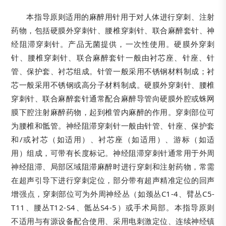
本指导原则适用的麻醉用针用于对人体进行穿刺、注射
药物，包括硬膜外穿刺针、腰椎穿刺针、联合麻醉套针、神
经阻滞穿刺针。产品无菌提供，一次性使用。硬膜外穿刺
针、腰椎穿刺针、联合麻醉套针一般由衬芯座、针座、针
管、保护套、衬芯组成。针管一般采用不锈钢材料制成；衬
芯一般采用不锈钢或高分子材料制成。硬膜外穿刺针、腰椎
穿刺针、联合麻醉套针通常配合麻醉导管向硬膜外腔或蛛网
膜下腔注射麻醉药物，起到椎管内麻醉的作用。穿刺部位可
为腰椎和骶管。神经阻滞穿刺针一般由针管、针座、保护套
和/或衬芯（如适用）、衬芯座（如适用）、游标（如适
用）组成，可带有长度标记。神经阻滞穿刺针通常用于外周
神经阻滞、局部区域阻滞麻醉时进行穿刺和注射药物，常需
在超声引导下进行穿刺定位，部分带有超声精准定位的回声
增强点，穿刺部位可为外周神经丛（如颈丛C1-4、臂丛C5-
T11、腰丛T12-S4、骶丛S4-5）或手术局部。本指导原则
不适用与有源设备配合使用、采用电刺激定位、连续神经镇