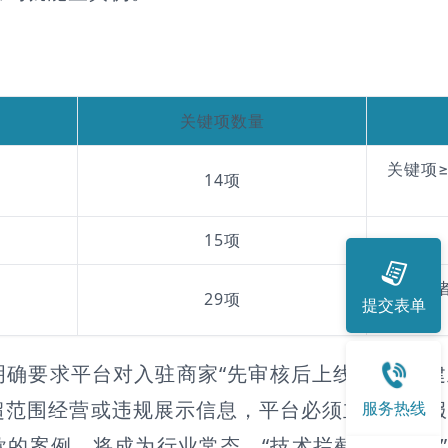
关键项数量
关键项≥
14项
15项
未通过
29项
提交表单
确要求平台对入驻商家“先审核后上线”，必须
超范围经营或违规展示信息，平台必须立即停止
服务热线
的案例，将成为行业常态。“技术拦截已上线，