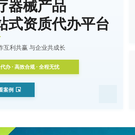
疗器械产品
站式资质代办平台
作互利共赢 与企业共成长
代办 · 高效合规 · 全程无忧
看案例