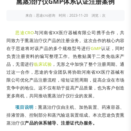
熏蒸治疗仪GMP体系认证注册案例
来自：思途cro咨询 时间：2023-11-20 浏览：
次
思途CRO
与河南省XX医疗器械有限公司携手合作，共
同致力于熏蒸治疗仪产品的注册业务。这次合作的核心内容
在于思途将对该产品的多个规格型号进行
GMP
认证，同时
负责注册资料的编写整理工作。热敷贴属于二类免临床产
品，无需进行
临床试验
，无形之中加快了整个注册周期。通
过这一合作，思途的专业团队将协助河南省XX医疗器械有
限公司优化产品注册流程，缩短证照周期，提高企业在市场
竞争中的地位。这不仅有助于提高产品质量，也为客户创造
更多商机，共同推动熏蒸治疗仪行业的发展。
项目说明
：熏蒸治疗仪由主机、加热装置、药液容器、
排液管路、控制部分和蒸汽输送装置组成。本次思途负责熏
蒸治疗仪
产品的体系辅导、注册证代办服务
。