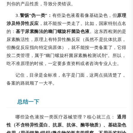
判你的产品性质，导致分类错误。
3.
警惕“伪一类”：
有些染色液看着像基础染色，但
原理
涉及特异性反应
，就不能按一类走了。比如，国家特别点名
的：
基于尿素酶法的幽门螺旋杆菌染色液
。这东西检测的是
尿素酶活性，原理上有特异性酶反应（虽然不是抗体抗原，
但酶促反应指向特定病原体），就不能按一类备案了，它得
按二类管理，属于“幽门螺旋杆菌尿素酶检测试剂”。所以，
吃不准原理的时候，一定要多查资料或者咨询专业人士。
记住，目录是金标准，名字是门面，这两点搞清楚了，
备案的路就顺了一大半。
总结一下
哪些染色液按一类医疗器械管理？核心就三点：
通用
性（不含特异性蛋白、抗原、抗体、酶等物质）、基础染色
作用（用于细胞/组织/微生物的形态学观察，不用于鉴别诊