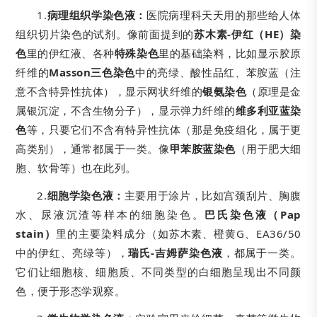
1.
病理组织学染色液：
医院病理科天天用的那些给人体
组织切片染色的试剂。像前面提到的
苏木素-伊红（HE）染
色
里的伊红液、各种
特殊染色
里的基础染料，比如显示胶原
纤维的
Masson三色染色
中的亮绿、酸性品红、苯胺蓝（注
意不含特异性抗体），显示网状纤维的
银氨染色
（原理是金
属银沉淀，不含生物分子），显示弹力纤维的
维多利亚蓝染
色
等，只要它们不含有特异性抗体（那是免疫组化，属于更
高类别），通常都属于一类。像
甲苯胺蓝染色
（用于肥大细
胞、软骨等）也在此列。
2.
细胞学染色液：
主要用于涂片，比如宫颈刮片、胸腹
水、尿液沉渣等样本的细胞染色。
巴氏染色液（Pap
stain）
里的主要染料成分（如苏木素、橙黄G、EA36/50
中的伊红、亮绿等），
瑞氏-吉姆萨染色液
，都属于一类。
它们让细胞核、细胞质、不同类型的白细胞呈现出不同颜
色，便于形态学观察。