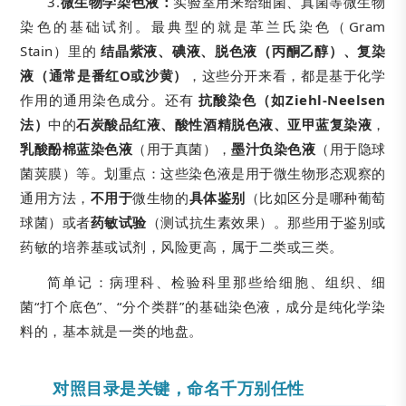
3.
微生物学染色液：
实验室用来给细菌、真菌等微生物
染色的基础试剂。最典型的就是革兰氏染色（Gram
Stain）里的
结晶紫液、碘液、脱色液（丙酮乙醇）、复染
液（通常是番红O或沙黄）
，这些分开来看，都是基于化学
作用的通用染色成分。还有
抗酸染色（如Ziehl-Neelsen
法）
中的
石炭酸品红液、酸性酒精脱色液、亚甲蓝复染液
，
乳酸酚棉蓝染色液
（用于真菌），
墨汁负染色液
（用于隐球
菌荚膜）等。划重点：这些染色液是用于微生物形态观察的
通用方法，
不用于
微生物的
具体鉴别
（比如区分是哪种葡萄
球菌）或者
药敏试验
（测试抗生素效果）。那些用于鉴别或
药敏的培养基或试剂，风险更高，属于二类或三类。
简单记：病理科、检验科里那些给细胞、组织、细
菌“打个底色”、“分个类群”的基础染色液，成分是纯化学染
料的，基本就是一类的地盘。
对照目录是关键，命名千万别任性