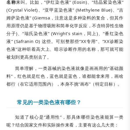
名称
来叫。比如，“伊红染色液” (Eosin)、“结晶紫染色液”
(Crystal Violet)、“亚甲蓝染色液” (Methylene Blue)、“吉
姆萨染色液” (Giemsa，注意这是多种染料的复合，但其作
用原理仍是基于物理吸附和简单化学反应，不含特异性生物
分子)、“瑞氏染色液” (Wright's stain，同上)、“番红染色
液” (Safranin O) 这些。可别整那些“XX专用”、“XX诊断染
色液”这种听着高大上、暗示诊断作用的名称，那可就可能
被划到更高类别去了。
简单理解，一类器械的染色液就像是画画用的“基础颜
料”，红色就是红色，蓝色就是蓝色，谁都能拿来用，画啥
都行（在它适用范围内），本身不挑“画布”（特定目标）。
常见的一类染色液有哪些？
知道了核心是“通用性”，那具体哪些染色液能算一类
呢？结合国家文件和实际操作来看，主要有这么几大类：