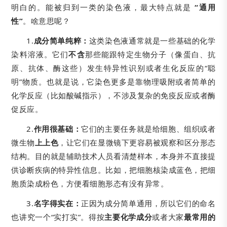
明白的。能被归到一类的染色液，最大特点就是
“通用
性”
。啥意思呢？
1.
成分简单纯粹：
这类染色液通常就是一些基础的化学
染料溶液。它们
不含
那些能跟特定生物分子（像蛋白、抗
原、抗体、酶这些）发生特异性识别或者生化反应的“聪
明”物质。也就是说，它染色更多是靠物理吸附或者简单的
化学反应（比如酸碱指示），不涉及复杂的免疫反应或者酶
促反应。
2.
作用很基础：
它们的主要任务就是给细胞、组织或者
微生物
上上色
，让它们在显微镜下更容易被观察和区分形态
结构。目的就是辅助技术人员看清楚样本，本身并不直接提
供诊断疾病的特异性信息。比如，把细胞核染成蓝色，把细
胞质染成粉色，方便看细胞形态有没有异常。
3.
名字得实在：
正因为成分简单通用，所以它们的命名
也讲究一个“实打实”。得按
主要化学成分
或者大家
最常用的