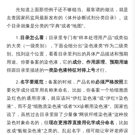
光知道上面那些例子还不够稳当。最靠谱的做法，就是
去查国家药监局最新发布的《体外诊断试剂分类目录》。这
个目录就像是分类的“字典”或者“地图”。
1.
目录怎么看：
目录里专门有“样本处理用产品”或类似
的大类（一级类别），下面会细分出“染色液类”作为二级类
别。找到这个位置，看看目录里列出的具体产品描述和预期
用途。你要备案的染色液，它的
成分、作用原理、预期用途
得跟目录里描述的
一类染色液特征对得上号
才行。
2.
名字要规范：
备案的时候，产品名称
必须严格按照
主
要化学成分或常用名称来命名。比如，你备案一个给细胞质
染红色的通用溶液，就应该叫“伊红染色液”或“伊红Y染色
液”，而不是“细胞质染色液”或者“XX诊断用染色液”。国家也
说了，虽然过去目录里留了少量像“网状纤维染色液”这种按
染色对象命名的，但
现在更推荐直接用化学成分命名
，比如
改成“氨银染色液”之类的。乱起名字，很可能让审评老师误