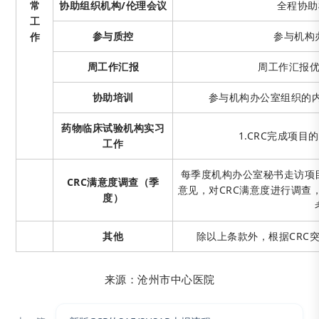
常
协助组织机构/伦理会议
全程协助
工
参与质控
参与机构
作
周工作汇报
周工作汇报
协助培训
参与机构办公室组织的
药物临床试验机构实习
1.CRC完成项
工作
每季度机构办公室秘书走访项
CRC满意度调查（季
意见，对CRC满意度进行调查
度）
其他
除以上条款外，根据CRC
来源：沧州市中心医院