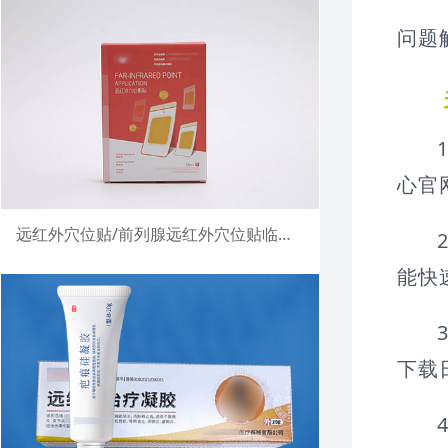
问题
1
心官
远红外穴位贴/前列腺远红外穴位贴临床试验注册案例
2
能快
3
下载
4