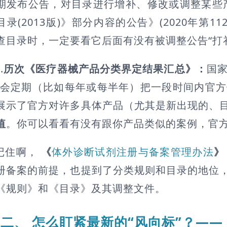
期发布公告，对目录进行增补、修改或调整某些产
目录(2013版)》部分内容的公告》(2020年第
查目录时，一定要看它后面有没有被调整公告“打
.
历次《医疗器械产品分类界定结果汇总》：
国家
）会定期（比如每年或每半年）把一段时间内官
展示了官方对许多具体产品（尤其是新出现的、
值
。你可以看看有没有跟你产品类似的案例，官
记住啊，
《
体外诊断试剂注册与备案管理办法
》
册备案的前提，也提到了分类规则和目录的地位
《规则》和《目录》及其调整文件。
二、 怎么盯紧最新的“风向标”？——