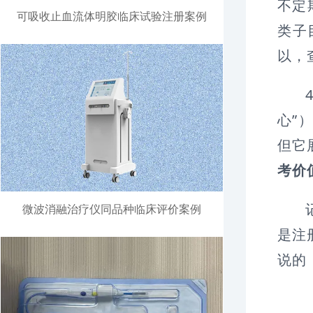
不定
可吸收止血流体明胶临床试验注册案例
类子
以，
4
心”
但它
考价
微波消融治疗仪同品种临床评价案例
是注
说的