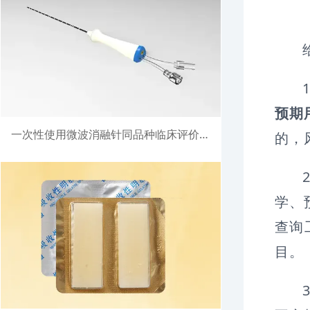
1
预期
一次性使用微波消融针同品种临床评价注册案例
的，
2
学、
查询
目。
3