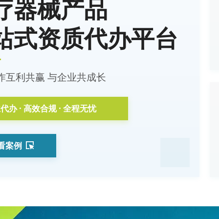
疗器械产品
站式资质代办平台
作互利共赢 与企业共成长
代办 · 高效合规 · 全程无忧
看案例