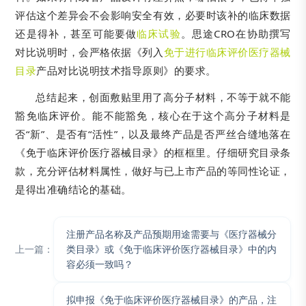
评估这个差异会不会影响安全有效，必要时该补的临床数据
还是得补，甚至可能要做
临床试验
。思途CRO在协助撰写
对比说明时，会严格依据《列入
免于进行临床评价医疗器械
目录
产品对比说明技术指导原则》的要求。
总结起来，创面敷贴里用了高分子材料，不等于就不能
豁免临床评价。能不能豁免，核心在于这个高分子材料是
否“新”、是否有“活性”，以及最终产品是否严丝合缝地落在
《免于临床评价医疗器械目录》的框框里。仔细研究目录条
款，充分评估材料属性，做好与已上市产品的等同性论证，
是得出准确结论的基础。
注册产品名称及产品预期用途需要与《医疗器械分
上一篇：
类目录》或《免于临床评价医疗器械目录》中的内
容必须一致吗？
拟申报《免于临床评价医疗器械目录》的产品，注