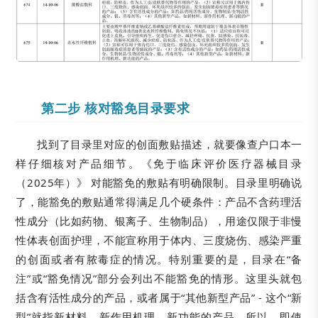
第二步 核对豁免目录要求
找到了目录里对应的创面敷贴描述，就要像查户口本一
样仔细核对产品细节。《免于临床评价医疗器械目录
（2025年）》 对能豁免的敷贴有明确限制。目录里明确说
了，能豁免的敷贴通常得满足几个硬条件：产品不含药理活
性成分（比如药物、银离子、生物制品），用途仅限于非慢
性体表创面护理，不能宣称用于体内、三度烧伤、感染严重
的创面或者有脓毒症的情况。特别重要的是，目录在“备
注”或“豁免情况”部分会列出不能豁免的情形。这里头就包
括含有活性成分的产品，或者属于“其他新型产品” - 这个“新
型”就指新材料、新作用机理、新功能的产品。所以，即使