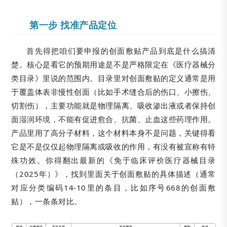
第一步 找准产品定位
首先得把咱们要申报的创面敷贴产品到底是什么搞清
楚。核心是看它的预期用途是不是严格限定在《医疗器械分
类目录》里说的范围内。目录里对创面敷贴的定义通常是用
于覆盖体表非慢性创面（比如手术缝合后的伤口、小擦伤、
切割伤），主要功能就是物理隔离、吸收渗出液或者保持创
面湿润环境，不能有促进愈合、抗菌、止血这些药理作用。
产品里用了高分子材料，这个材料本身不是问题，关键得看
它是不是仅仅起物理隔离或吸收的作用，有没有被宣称有特
殊功效。你得翻出最新的《免于临床评价医疗器械目录
（2025年）》，找到里面关于创面敷贴的具体描述（通常
对应分类编码14-10里的条目，比如序号668的创面敷
贴），一条条对比。