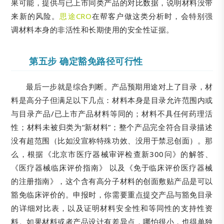
果可能，提供与已上市同类产品的对比数据，说明材料没带
来新的风险。
思途CRO
在帮客户做这类分析时，会特别强
调材料本身的非活性和长期使用的安全性证据。
第五步 确定豁免路径可行性
最后一步就是综合判断。产品预期用途对上了目录，材
料是高分子但满足以下几点：材料本身是目录允许范围内或
与目录产品/已上市产品材料等同的；材料不具任何药理活
性；材料未被归类为“新材料”；整个产品完全符合目录描述
没有超范围（比如没宣称特殊功效、没用于禁忌创面）。那
么，根据《北京市医疗器械审评检查新300问》的解答、
《医疗器械临床评价指南》 以及《免于临床评价医疗器械
的注册指南》，这个含有高分子材料的创面敷贴产品是可以
豁免临床评价的。申报时，你需要重点提交产品与豁免目录
的详细对比表，以及证明材料安全性和等同性的支持性资
料。如果材料或者产品设计有差异点，哪怕很小，也得单独