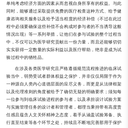
单纯考虑经济方面的因素从而忽视自身所享有的权益。与此
同时，能够通过采取提供免费的医疗检查这种方式、给予健
康咨询相关服务以及给予适当程度的经济补偿（不过在此过
程中必须要确保这些补偿不会构成对参与者的不当诱导这般
情况出现）等一系列举措，让他们在参与试验的整个过程当
中，不仅可以为医学研究贡献出一份力量，而且还能够切切
实实获得一定数量的实际利益以及医疗帮助，绝非是成为试
验过程中的牺牲品。
在涉及各类医学研究且严格遵循规范流程推进的临床试
验当中，弱势受试者群体权益之保护，并非仅仅局限于作为
一种源自人类内心道德层面的应尽义务，而更是从法律框架
以及伦理准则的角度被给予了确切无疑的明确要求；须知每
一位参与到临床试验进程的参与者，以及承担设计试验方案
与实施管理任务的设计者和管理者，都理当秉持带有高度责
任感且蕴含人文关怀精神之态度，着手从涵盖试验筹备、执
行直至结束等各个环节之处，持续且不断地完善那用于保护