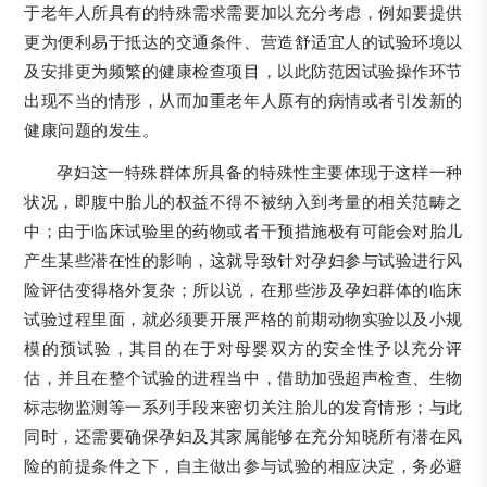
于老年人所具有的特殊需求需要加以充分考虑，例如要提供
更为便利易于抵达的交通条件、营造舒适宜人的试验环境以
及安排更为频繁的健康检查项目，以此防范因试验操作环节
出现不当的情形，从而加重老年人原有的病情或者引发新的
健康问题的发生。
孕妇这一特殊群体所具备的特殊性主要体现于这样一种
状况，即腹中胎儿的权益不得不被纳入到考量的相关范畴之
中；由于临床试验里的药物或者干预措施极有可能会对胎儿
产生某些潜在性的影响，这就导致针对孕妇参与试验进行风
险评估变得格外复杂；所以说，在那些涉及孕妇群体的临床
试验过程里面，就必须要开展严格的前期动物实验以及小规
模的预试验，其目的在于对母婴双方的安全性予以充分评
估，并且在整个试验的进程当中，借助加强超声检查、生物
标志物监测等一系列手段来密切关注胎儿的发育情形；与此
同时，还需要确保孕妇及其家属能够在充分知晓所有潜在风
险的前提条件之下，自主做出参与试验的相应决定，务必避