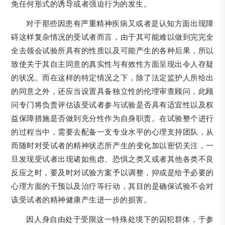
免任何形式的诱导或者强迫行为的发生。
对于那些因患有严重精神疾病又或者是认知方面出现障
碍这样复杂情况的受试者而言，由于其可能难以做到完完全
全去领会试验所具有的性质以及可能产生的各种后果，所以
致使关于其自主同意的真实性与有效性方面呈现出令人存疑
的状况。而在这样的特定情况之下，除了法定监护人所给出
的同意之外，还应当设置具备独立性的伦理审查顾问，此顾
问专门将负责评估该受试者参与试验是否具有适宜性以及权
益保障措施是否做到充分性作为自身职责。在试验整个进行
的过程当中，需要去配备一支专业水平的心理支持团队，从
而随时对受试者的精神状态所产生的变化加以密切关注，一
旦发现受试者出现诸如焦虑、恐惧之类又或者其他各类不良
反应之时，要及时对试验方案予以调整，抑或是给予必要的
心理方面的干预以及治疗等行动，其目的是确保试验不会对
该受试者的精神健康产生进一步的损害。
因人身自由处于受限这一特殊处境下的囚犯群体，于参