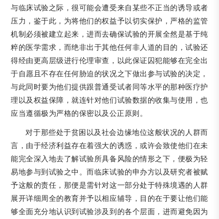
与临床试验之际，很可能会遭受来自某些不正当的诱导或者
压力，鉴于此，为将他们的权益予以切实保护，严格的监管
机制必须被建立起来，进而去确保试验的开展全然是基于纯
粹的医学需求，而绝非出于其他任何非人道的目的，试验还
得经由更高层级进行伦理审查，以此保证囚犯能够在完全出
于自愿且不存在任何胁迫的状况之下做出参与试验的决定，
与此同时要为他们提供跟普通受试者同等水平的那种医疗护
理以及权益保障，就连针对他们试验数据的收集与使用，也
应当遵循极为严格的保密以及公正原则。
对于那些处于贫困以及社会边缘地位这般状况的人群而
言，由于经济利益存在着强大的诱惑，或许会致使他们在未
能完全深入地去了解试验所具备风险的情形之下，便极为轻
易地参与到试验之中。而临床试验的申办方以及研究者被赋
予这般的责任，那便是需针对这一部分处于特殊境遇的人群
展开详细周全的教育并予以相应辅导，目的在于要让他们能
够全面充分地认识到试验涉及到的各个层面，进而避免因为