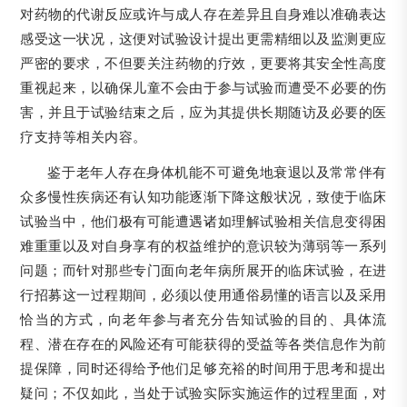
对药物的代谢反应或许与成人存在差异且自身难以准确表达
感受这一状况，这便对试验设计提出更需精细以及监测更应
严密的要求，不但要关注药物的疗效，更要将其安全性高度
重视起来，以确保儿童不会由于参与试验而遭受不必要的伤
害，并且于试验结束之后，应为其提供长期随访及必要的医
疗支持等相关内容。
鉴于老年人存在身体机能不可避免地衰退以及常常伴有
众多慢性疾病还有认知功能逐渐下降这般状况，致使于临床
试验当中，他们极有可能遭遇诸如理解试验相关信息变得困
难重重以及对自身享有的权益维护的意识较为薄弱等一系列
问题；而针对那些专门面向老年病所展开的临床试验，在进
行招募这一过程期间，必须以使用通俗易懂的语言以及采用
恰当的方式，向老年参与者充分告知试验的目的、具体流
程、潜在存在的风险还有可能获得的受益等各类信息作为前
提保障，同时还得给予他们足够充裕的时间用于思考和提出
疑问；不仅如此，当处于试验实际实施运作的过程里面，对