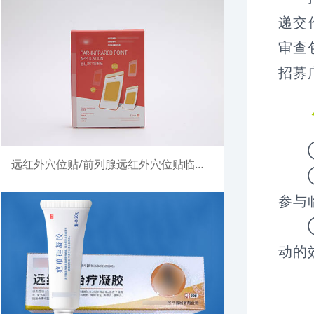
递交
审查
招募
① 
远红外穴位贴/前列腺远红外穴位贴临床试验注册案例
② 
参与
③ 
动的