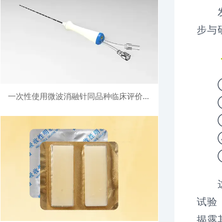
发布
步与
一
① 
一次性使用微波消融针同品种临床评价注册案例
② 
③ 
④ 
⑤ 
这些
试验
揭露