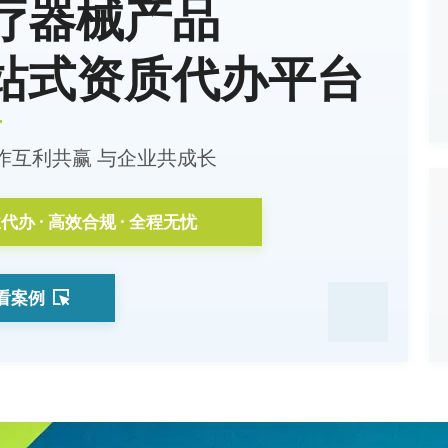
疗器械产品
站式资质代办平台
作互利共赢 与企业共成长
代办 · 高效合规 · 全程无忧
看案例