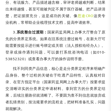
分、有说服力。产品描述越含糊，审评老师越难判断，结果
出来得越慢，甚至可能被判定不属于医疗器械。把产品讲清
楚，把证据摆充分，这是成功的关键。像
思途CRO
这类专
业机构，常帮助企业梳理技术文档，提高申请效率。
3.
系统整合过渡期：
国家药监局网上办事大厅整合了原
先的分类界定系统。如果在旧系统注册过账号，在新大厅可
能需要按提示进行账号绑定或关联（法人授权给经办人）。
登录或操作遇到问题，可以拨打系统咨询电话（如010-
53852320）或查看办事大厅的操作说明手册。
找不到同类产品信息，核心是走分类界定程序来明确产
品身份。整个过程的关键在于吃透产品特性、认真核对目
录、在官方指定平台（国家药监局网上办事大厅）按要求提
交清晰详实的分类界定申请材料。拿到官方的分类界定结
果，后续注册路径就清晰了。不要因为查不到信息就放弃或
者乱猜类别，按法规要求的流程走，把材料准备扎实，问题
就能解决。