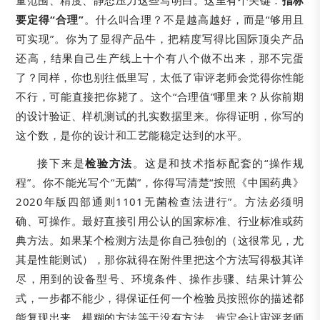
量范围、精度、静态压力这些写明白。这里有个关键：
指标
要定得“合理”
。什么叫合理？不是越高越好，而是“够用且
可实现”。你为了显得产品牛，把精度写得比国际顶尖产品
还高，结果自己生产线上十个有八个做不出来，那不完蛋
了？同样，你也别往低里写，太低了审评老师会觉得你性能
不行，可能直接把你毙了。这个“合理值”哪里来？从你前期
的设计验证、样机测试的扎实数据里来。你得证明，你写的
这个数，是你的设计和工艺能稳定达到的水平。
接下来是
检验方法
。这是和技术指标配套的“操作规
程”。你不能光写个“无菌”，你得写清楚“按照《中国药典》
2020年版四部通则1101无菌检查法进行”。方法必须明
确、可操作。最好直接引用公认的国家标准、行业标准或药
典方法。如果某个检测方法是你自己独创的（这很常见，尤
其是性能测试），那你就得在附件里把这个方法写得极其详
尽，用到的设备型号、环境条件、操作步骤、结果计算公
式，一步都不能少，得保证任何一个检验员按照你的描述都
能复现出来。模糊的方法等于没有方法，肯定会让审评老师