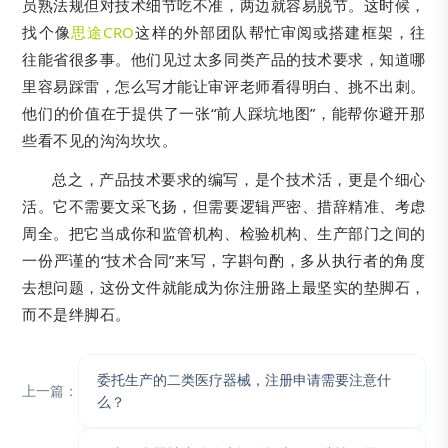
员熟法规但对技术细节吃不准，两边就容易脱节。这时候，
找个像
思途CRO
这样的外部团队帮忙审阅或搭建框架，往
往能省很多事。他们见过太多同类产品的技术要求，知道哪
里容易踩雷，怎么写才能让审评老师看得明白、挑不出刺。
他们的价值在于提供了一张“前人踩坑地图”，能帮你避开那
些看不见的沟沟坎坎。
总之，产品技术要求的编写，是个技术活，更是个细心
活。它不需要文采飞扬，但需要逻辑严密、措辞精准、考虑
周全。把它当成你和监管机构、检验机构、生产部门之间的
一份严谨的“技术合同”来写，字斟句酌，多从执行者的角度
去想问题，这份文件就能成为你注册路上最坚实的垫脚石，
而不是绊脚石。
委托生产的二类医疗器械，注册申请需要注意什
上一篇：
么？