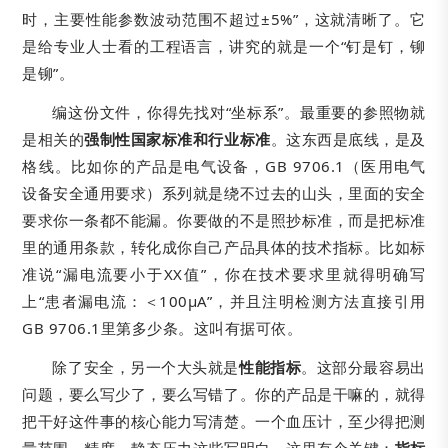
时，主要性能参数波动范围不超过±5%”，这就清晰了。它
是给专业人士看的工程语言，讲究的就是一个“钉是钉，铆
是铆”。
编这份文件，你得先找对“坐标系”。最重要的参照物就
是相关的
强制性国家标准和行业标准
。这东西是底线，是及
格线。比如你的产品是电气设备，GB 9706.1（医用电气
设备安全通用要求）系列就是绕不过去的山头，里面的安全
要求你一条都不能漏。你要做的不是照抄标准，而是把标准
里的通用条款，转化成你自己产品具体的技术指标。比如标
准说“漏电流要小于XX值”，你在技术要求里就得明确写
上“患者漏电流：＜100μA”，并且注明检测方法直接引用
GB 9706.1里第多少条。这叫有据可依。
除了安全，另一个大头就是
性能指标
。这部分最容易出
问题，要么写少了，要么写错了。你的产品是干嘛的，就得
把干好这件事的核心能力写清楚。一个血压计，至少得把测