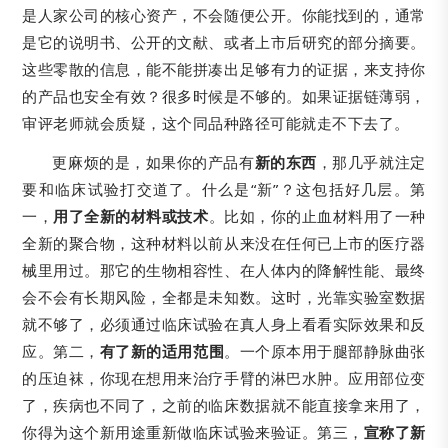
是人家公司的核心资产，不会随便公开。你能找到的，通常
是它的说明书、公开的文献、或者上市后研究的部分摘要。
这些零散的信息，能不能拼凑出足够有力的证据，来支持你
的产品也安全有效？很多时候是不够的。如果证据链薄弱，
审评老师就会质疑，这个同品种路径可能就走不下去了。
更麻烦的是，如果你的产品有
新的东西
，那几乎就注定
要和临床试验打交道了。什么是“新”？这包括好几层。第
一，
用了全新的材料或技术
。比如，你的止血材料用了一种
全新的聚合物，这种材料以前从来没在任何已上市的医疗器
械里用过。那它的生物相容性、在人体内的降解性能、最终
会不会有长期风险，全都是未知数。这时，光靠实验室数据
就不够了，必须通过临床试验在真人身上看看实际效果和反
应。第二，
有了新的适用范围
。一个原本用于腿部静脉曲张
的压迫袜，你现在想用来治疗手臂的淋巴水肿。应用部位变
了，疾病也不同了，之前的临床数据就不能直接拿来用了，
你得为这个新用途重新做临床试验来验证。第三，
宣称了新