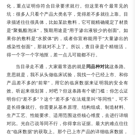
化，重点证明你符合目录要求就行。但这里有个最常见的
坑：很多人只看个产品大类名字，觉得差不多就往上靠。目
录描述往往很具体，比如某款敷料，它可能精确规定了材质
是“聚氨酯泡沫”，预期用途是“用于渗出液较少的创面”。如
果你的敷料是“水胶体”的，或者你宣称能用于“大量渗出的
感染性创面”，那就对不上了。所以，查目录是个精细活，
得一个字一个字地抠，差一点儿可能都不行。
当目录走不通，大家最常选的就是
同品种对比
这条路。
意思就是，我不从头做临床试验，我找一个已经上市、和你
产品差不多的“前辈”，用它的临床数据来证明我的安全有
效。听起来很划算，对吧？但这条路有个硬门槛：你怎么证
明你们“差不多”？这个“差不多”在法规里叫“等同性”，可不
是长得像就行。你需要从基本原理、结构组成、制造材料、
生产工艺、性能要求、适用范围这些核心维度，去进行详细
对比。光自己说等同不行，你得拿出证据。最大的难点往往
在“临床数据”的获取上。那个已上市产品的详细临床数据，