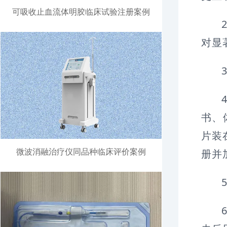
可吸收止血流体明胶临床试验注册案例
对显
书、
片装
微波消融治疗仪同品种临床评价案例
册并