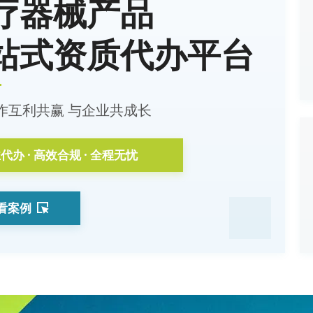
疗器械产品
站式资质代办平台
作互利共赢 与企业共成长
代办 · 高效合规 · 全程无忧
看案例