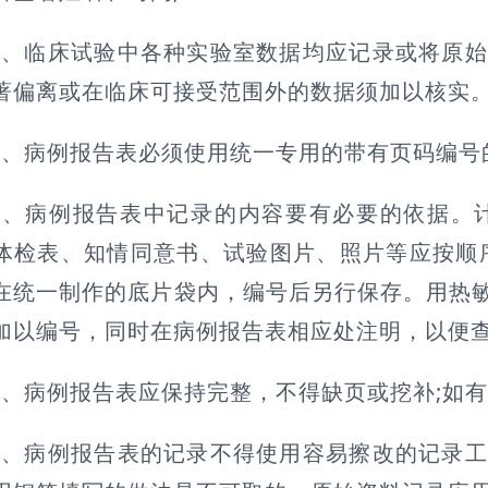
2、临床试验中各种实验室数据均应记录或将原
著偏离或在临床可接受范围外的数据须加以核实。
3、病例报告表必须使用统一专用的带有页码编号
4、病例报告表中记录的内容要有必要的依据。
体检表、知情同意书、试验图片、照片等应按顺
在统一制作的底片袋内，编号后另行保存。用热
加以编号，同时在病例报告表相应处注明，以便
5、病例报告表应保持完整，不得缺页或挖补;如
6、病例报告表的记录不得使用容易擦改的记录