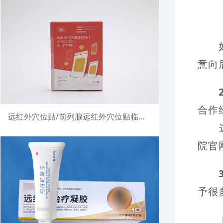
如果
意向
合作
远红外穴位贴/前列腺远红外穴位贴临床试验注册案例
这些
院官
予很