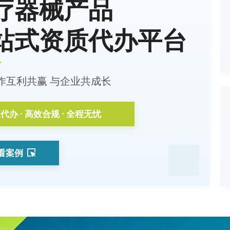
疗器械产品
站式资质代办平台
作互利共赢 与企业共成长
代办 · 高效合规 · 全程无忧
看案例