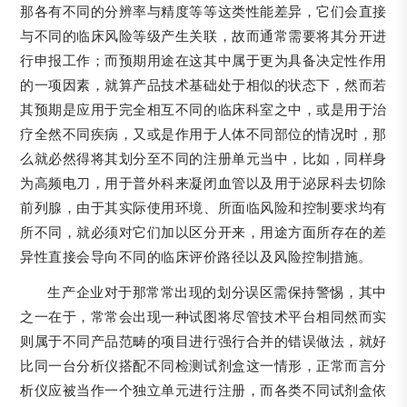
那各有不同的分辨率与精度等等这类性能差异，它们会直接
与不同的临床风险等级产生关联，故而通常需要将其分开进
行申报工作；而预期用途在这其中属于更为具备决定性作用
的一项因素，就算产品技术基础处于相似的状态下，然而若
其预期是应用于完全相互不同的临床科室之中，或是用于治
疗全然不同疾病，又或是作用于人体不同部位的情况时，那
么就必然得将其划分至不同的注册单元当中，比如，同样身
为高频电刀，用于普外科来凝闭血管以及用于泌尿科去切除
前列腺，由于其实际使用环境、所面临风险和控制要求均有
所不同，就必须对它们加以区分开来，用途方面所存在的差
异性直接会导向不同的临床评价路径以及风险控制措施。
生产企业对于那常常出现的划分误区需保持警惕，其中
之一在于，常常会出现一种试图将尽管技术平台相同然而实
则属于不同产品范畴的项目进行强行合并的错误做法，就好
比同一台分析仪搭配不同检测试剂盒这一情形，正常而言分
析仪应被当作一个独立单元进行注册，而各类不同试剂盒依