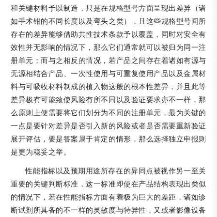
和关键材料予以制造，只是在规格型号方面呈现出差异（诸
如手术钳的不同长度以及弯头之类），且这些规格型号间所
存在的差异能够借助共性技术条款予以覆盖，同时对安全有
效性并无影响的情况下，那么它们通常就可以被归为同一注
册单元；而与之相反的情况，若产品之间存在着诸如有源与
无源相结合产品、一次性使用与可重复使用产品以及金属材
料与可吸收材料制成的植入物这般的根本性差异，并且此等
差异极有可能致使风险有所不同以及验证要求亦不一样，那
么原则上便需要将它们划分为不同的注册单元，最为关键的
一点是要针对差异是否引入新的风险或者是否需要重新验证
展开评估，要是答案属于肯定的情形，那么选择独立申报则
是更为稳妥之举。
性能指标以及预期用途所存在的异同点被视作另一至关
重要的关键判断标准，这一标准即使在产品结构表现出类似
的情况下，若在性能指标方面有着极为巨大的差距，诸如诊
断试剂所具备的不一样的灵敏度与特异性，又或者影像设备