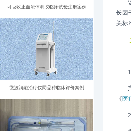
可吸收止血流体明胶临床试验注册案例
长因
关标
微波消融治疗仪同品种临床评价案例
《
医