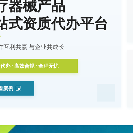
疗器械产品
站式资质代办平台
作互利共赢 与企业共成长
代办 · 高效合规 · 全程无忧
看案例