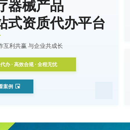
疗器械产品
站式资质代办平台
作互利共赢 与企业共成长
代办 · 高效合规 · 全程无忧
看案例