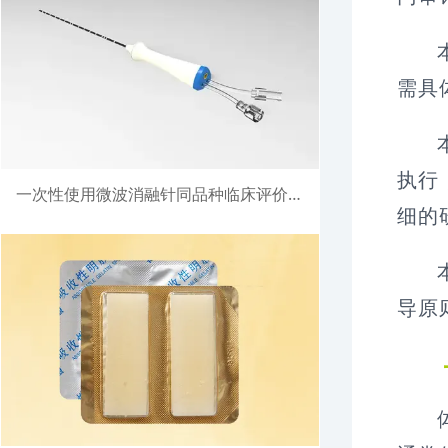
需具
执行
一次性使用微波消融针同品种临床评价注册案例
细的
导原