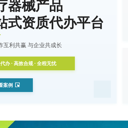
疗器械产品
站式资质代办平台
作互利共赢 与企业共成长
代办 · 高效合规 · 全程无忧
看案例