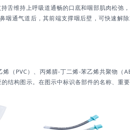
支持舌维持上呼吸道通畅的口底和咽部肌肉松弛
/鼻咽通气道后，其前端支撑咽后壁，可快速解
烯（PVC）、丙烯腈-丁二烯-苯乙烯共聚物（A
应的结构图示。在图示中标识各部件的名称、重