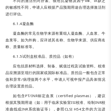
不同的激活剂对肝素、狼疮抗凝物及因子Ⅷ、Ⅸ缺乏
的敏感性不同，申请人应根据产品预期用途合理选择激活剂
进行评估。
6.1.4凝血酶
凝血酶的常见生物学来源有重组人凝血酶、人血浆、牛
血浆等。如为外购，应详述其名称、生物学来源、供应商名
称、质量标准等。
6.1.5试剂盒校准品、质控品（如有）
应包括原材料选择、制备、赋值过程及试验资料。校准
品应溯源至现行的国家或国际标准品。质控品一般包含正常
值和异常/病理值两个水平，申请人可视申报产品具体情况
合理设置质控品。
如包含PT/INR标定血浆（certified plasmas），建议
根据其预期用途（如：用于临床实验室ISI校准、绘制INR校
准曲线或INR系统验证等），参照CLSI H54文件的方法进