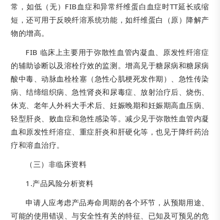
常，如低（无）FIB血症和异常纤维蛋白血症时TT延长或缩
短，还可用于反映纤溶系统功能，如纤维蛋白（原）降解产
物的增高。
FIB 临床上主要用于弥散性血管内凝血、原发性纤溶症
的辅助诊断以及溶栓疗效的监测。增高见于糖尿病和糖尿病
酸中毒、动脉血栓栓塞（急性心肌梗死发作期）、急性传染
病、结缔组织病、急性肾炎和尿毒症、放射治疗后、烧伤、
休克、老年人外科大手术后、妊娠晚期和妊娠期高血压病、
轻型肝炎、败血症和急性感染等。减少见于弥散性血管内凝
血和原发性纤溶症、重症肝炎和肝硬化等，也见于降纤药治
疗和溶血治疗。
（三）非临床资料
1.产品风险分析资料
申请人应考虑产品寿命周期的各个环节，从预期用途、
可能的使用错误、与安全性有关的特征、已知及可预见的危