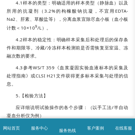
4.1样本的类型：明确适用的样本类型（静脉血）以及
所用的抗凝剂（3.2%的枸橼酸钠抗凝，不宜用EDTA-
Na2、肝素、草酸盐等），分离血浆宜除尽血小板（血小板
9
计数＜10×10
/L）。
4.2样本的稳定性：明确样本采集后和处理后的保存条
件和期限等。冷藏/冷冻样本检测前是否需恢复至室温、冻
融次数的要求。
4.3参考WS/T 359《血浆凝固实验血液标本的采集及
处理指南》或CLSI H21文件获得更多标本采集与处理的信
息。
5.【检验方法】
应详细说明试验操作的各个步骤：（以手工法/半自动
凝血分析仪为例）
5.1试验准备：检测试剂及样本的复温要求及相关注意
网站首页
服务中心
客户案例
在线客服
服务热线
首页
服务中心
问题解答
咨询