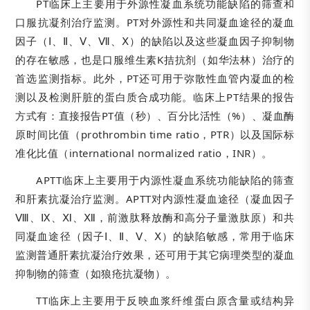
PT临床上主要用于外源性凝血系统功能缺陷的筛查和
口服抗凝剂治疗监测。PT对外源性和共同凝血途径的凝血
因子（Ⅰ、Ⅱ、Ⅴ、Ⅶ、Ⅹ）的缺陷以及这些凝血因子抑制物
的存在敏感，也是口服维生素K拮抗剂（如华法林）治疗的
首选监测指标。此外，PT还可用于弥散性血管内凝血的检
测以及检测肝脏的蛋白质合成功能。临床上PT结果的报告
方式有：直接报告PT值（秒）、百分比活性（%）、凝血酶
原时间比值（prothrombin time ratio，PTR）以及国际标
准化比值（international normalized ratio，INR）。
APTT临床上主要用于内源性凝血系统功能缺陷的筛查
和肝素抗凝治疗监测。APTT对内源性凝血途径（凝血因子
Ⅷ、Ⅸ、Ⅺ、Ⅻ，前激肽释放酶和高分子量激肽原）和共
同凝血途径（因子Ⅰ、Ⅱ、Ⅴ、Ⅹ）的缺陷敏感，常用于临床
监测普通肝素抗凝治疗效果，还可用于其它病理类型的凝血
抑制物的筛查（如狼疮抗凝物）。
TT临床上主要用于反映血浆纤维蛋白原含量或结构异