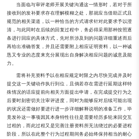
当面临与审评老师开展关键沟通这一情形时，若对于所
接收到的发补要求存在理解模糊之处，那就应当借助正式且
规范的相关渠道，以一种恰当的方式请求针对此要求予以澄
清，与此同时在后续的回复过程中，务必得采用那种按照逐
条进行回应的具体方式，先对所涉及到的问题详细重述而后
再给出准确答复，并且还需要附上相应证明资料，以一种诚
恳又专业的态度来充分展现出自身解决相应问题的诚意及能
力。
需将补充资料予以在相应规定时限之内尽快完成并及时
提交这一关键动作执行到位，且倘若存在需进行延期这样特
殊情况的话应提前向相关方面提出申请，在完成提交行为之
后要时刻密切关注审评进度，同时为能够应对后续可能出现
的状况还需做好要进行进一步详细解释说明的准备工作，毕
竟发补这一事项因其本身特性往往是需要经历多轮来回交互
过程的，而此过程又是完善注册资料所无法绕过的必要进程
阶段，所以在此整个行为过程期间务必始终保持相当的耐心