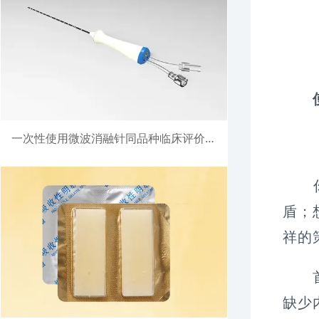
一次性使用微波消融针同品种临床评价注册案例
写
你是
盾；
祥的
首先
缺少