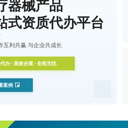
疗器械产品
站式资质代办平台
作互利共赢 与企业共成长
代办 · 高效合规 · 全程无忧
看案例