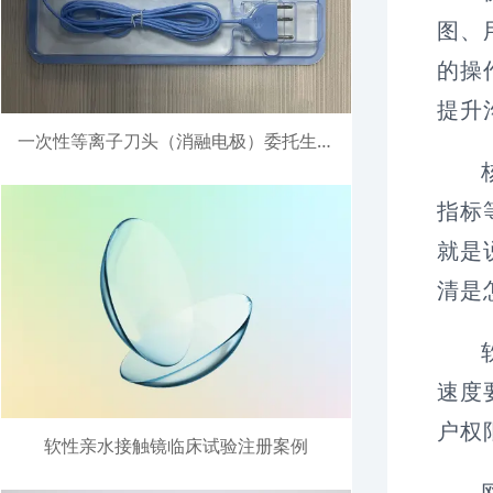
图、
的操
提升
一次性等离子刀头（消融电极）委托生产注册案例
指标
就是
清是
速度
户权
软性亲水接触镜临床试验注册案例