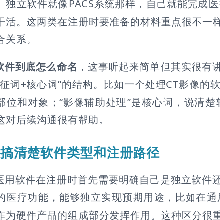
。独立软件就像PACS系统那样，自己就能完成
干活。这两类在注册时要准备的材料重点很不一
合关系。
软件到底怎么命名
，这事听起来简单但其实很有
特征词+核心词”的结构。比如一个处理CT影像的软
部位和对象；“影像辅助处理”是核心词，说清
这对后续沟通很有帮助。
搞清楚软件类型和注册路径
医用软件在注册时首先需要明确自己是独立软件
的医疗功能，能够独立实现预期用途，比如在通
作为硬件产品的组成部分发挥作用。这种区分很