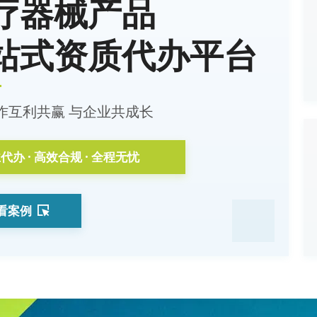
疗器械产品
站式资质代办平台
作互利共赢 与企业共成长
代办 · 高效合规 · 全程无忧
看案例