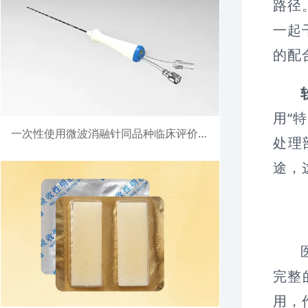
路径
一起
的配
用“
一次性使用微波消融针同品种临床评价注册案例
处理
途，
完整
用，