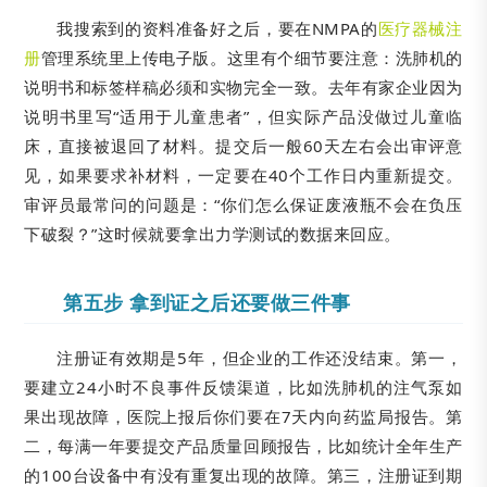
我搜索到的资料准备好之后，要在NMPA的
医疗器械注
册
管理系统里上传电子版。这里有个细节要注意：洗肺机的
说明书和标签样稿必须和实物完全一致。去年有家企业因为
说明书里写“适用于儿童患者”，但实际产品没做过儿童临
床，直接被退回了材料。提交后一般60天左右会出审评意
见，如果要求补材料，一定要在40个工作日内重新提交。
审评员最常问的问题是：“你们怎么保证废液瓶不会在负压
下破裂？”这时候就要拿出力学测试的数据来回应。
第五步 拿到证之后还要做三件事
注册证有效期是5年，但企业的工作还没结束。第一，
要建立24小时不良事件反馈渠道，比如洗肺机的注气泵如
果出现故障，医院上报后你们要在7天内向药监局报告。第
二，每满一年要提交产品质量回顾报告，比如统计全年生产
的100台设备中有没有重复出现的故障。第三，注册证到期