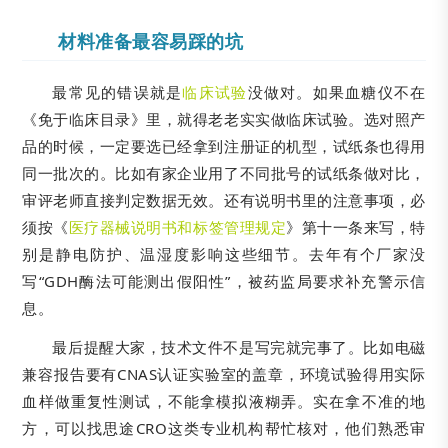
材料准备最容易踩的坑
最常见的错误就是
临床试验
没做对。如果血糖仪不在
《免于临床目录》里，就得老老实实做临床试验。选对照产
品的时候，一定要选已经拿到注册证的机型，试纸条也得用
同一批次的。比如有家企业用了不同批号的试纸条做对比，
审评老师直接判定数据无效。还有说明书里的注意事项，必
须按《
医疗器械说明书和标签管理规定
》第十一条来写，特
别是静电防护、温湿度影响这些细节。去年有个厂家没
写“GDH酶法可能测出假阳性”，被药监局要求补充警示信
息。
最后提醒大家，技术文件不是写完就完事了。比如电磁
兼容报告要有CNAS认证实验室的盖章，环境试验得用实际
血样做重复性测试，不能拿模拟液糊弄。实在拿不准的地
方，可以找思途CRO这类专业机构帮忙核对，他们熟悉审